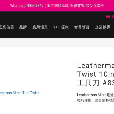
每$50回贈$1 │ 滿HK$899 送 N-rit Campack Towel 吸汗毛巾 韓國
Whatsapp 98569349 │ 歡迎團體採購, 報價查詢, 接受採購卡
每$50回贈$1 │ 滿HK$899 送 N-rit Campack Towel 吸汗毛巾 韓國
工業儀器
品牌
應用場景
1+1 優惠
會員獎賞
企業採購
Leatherma
Twist 1
工具刀 #83
Leatherman Mi
輕巧便攜，適合隨身攜