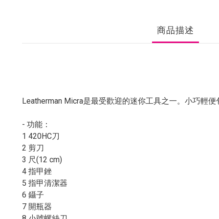
商品描述
Leatherman Micra是最受歡迎的迷你工具之一
- 功能：
1 420HC刀
2 剪刀
3 尺(12 cm)
4 指甲銼
5 指甲清潔器
6 鑷子
7 開瓶器
8 小號螺絲刀