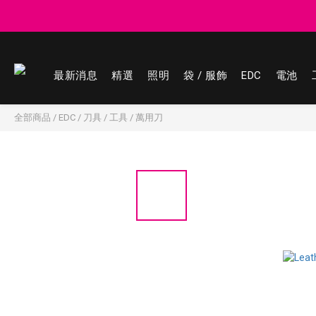
登記會員享
登記會員享
最新消息
精選
照明
袋 / 服飾
EDC
電池
全部商品
/
EDC
/
刀具 / 工具
/
萬用刀