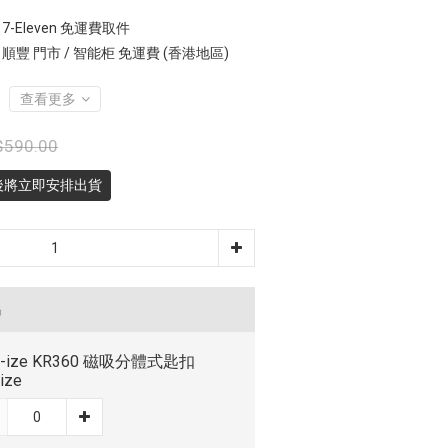
7-Eleven 免運費取件
 順豐 門市 / 智能柜 免運費 (香港地區)
查看更多
$590.00
後將立即安排出貨
品
te-ize KR360 磁吸分體式匙扣
eize