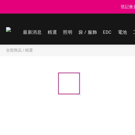
登記會員享
登記會員享
最新消息
精選
照明
袋 / 服飾
EDC
電池
登記會員享
全部商品
/
精選