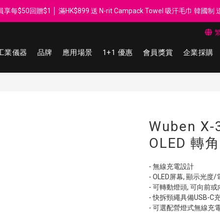
每$50回贈$1 │ 滿HK$899 送 N-rit Campack Towel 吸汗毛巾 韓國
每$50回贈$1 │ 滿HK$899 送 N-rit Campack Towel 吸汗毛巾 韓國
滿HK$60 郵局/智郵站 取件免運費 │ 滿HK$200 順豐門市/智能柜取件免運
工業儀器
品牌
應用場景
1+1 優惠
會員獎賞
企業採購
Whatsapp 98569349 │ 歡迎團體採購, 報價查詢, 接受採購卡
每$50回贈$1 │ 滿HK$899 送 N-rit Campack Towel 吸汗毛巾 韓國
Wuben X
OLED 
- 無線充電設計
- OLED屏幕, 顯示光度
- 可轉動燈頭, 可向前
- 快拆頸繩具備USB-C
- 可選配營燈式無線充