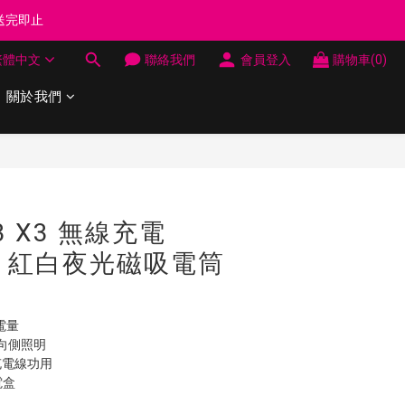
制 送完即止
制 送完即止
繁體中文
聯絡我們
會員登入
購物車(0)
費
關於我們
制 送完即止
立即購買
-3 X3 無線充電
轉角 紅白夜光磁吸電筒
/電量
或向側照明
充電線功用 
電盒