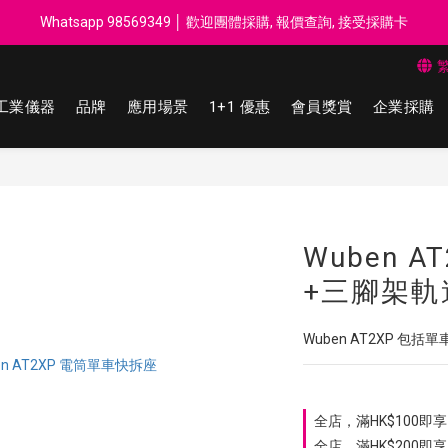
每$50回贈$1 │ 滿HK$899 送 N-rit Campack Towel 吸汗毛巾 韓國
Whatsapp 98569349 │ 歡迎團體採購, 報價查詢, 接受採購卡
每$50回贈$1 │ 滿HK$899 送 N-rit Campack Towel 吸汗毛巾 韓國
工業儀器
品牌
應用場景
1+1 優惠
會員獎賞
企業採購
Wuben 
+三腳架軌
Wuben AT2XP 包括
全店，滿HK$100即享 
全店，滿HK$200即享