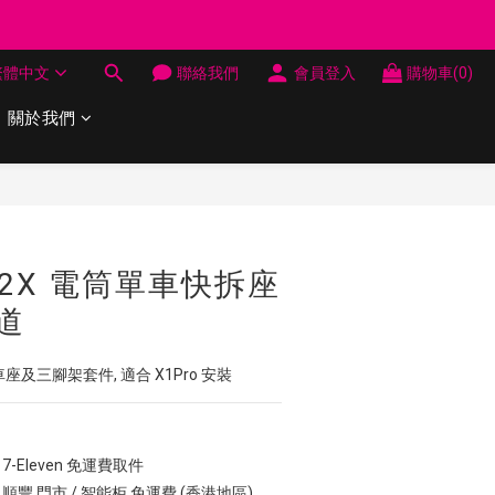
制 送完即止
繁體中文
聯絡我們
會員登入
購物車(0)
制 送完即止
關於我們
立即購買
AT2X 電筒單車快拆座
道
單車座及三腳架套件, 適合 X1Pro 安裝
7-Eleven 免運費取件
 順豐 門市 / 智能柜 免運費 (香港地區)