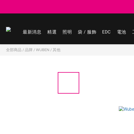
登記會員享
登記會員享
最新消息
精選
照明
袋 / 服飾
EDC
電池
全部商品
/
品牌
/
WUBEN
/
其他