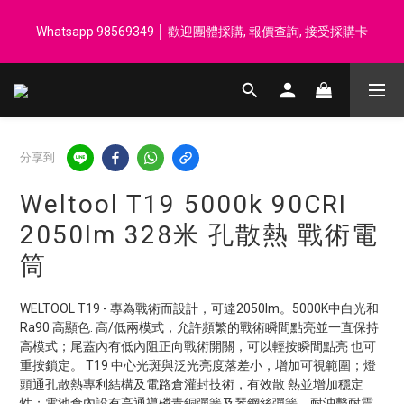
登記會員享每$50回贈$1 │ 滿HK$899 送 N-rit Campack Towel 吸
Whatsapp 98569349 │ 歡迎團體採購, 報價查詢, 接受採購卡
汗毛巾 韓國制 送完即止
登記會員享每$50回贈$1 │ 滿HK$899 送 N-rit Campack Towel 吸
汗毛巾 韓國制 送完即止
分享到
Weltool T19 5000k 90CRI
2050lm 328米 孔散熱 戰術電
筒
WELTOOL T19 - 專為戰術而設計，可達2050lm。5000K中白光和 
Ra90 高顯色. 高/低兩模式，允許頻繁的戰術瞬間點亮並一直保持
高模式；尾蓋內有低內阻正向戰術開關，可以輕按瞬間點亮 也可
重按鎖定。 T19 中心光斑與泛光亮度落差小，增加可視範圍；燈
頭通孔散熱專利結構及電路倉灌封技術，有效散 熱並增加穩定
性；電池倉內設有高通導磷青銅彈簧及琴鋼絲彈簧，耐沖擊耐震