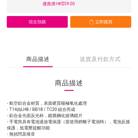
優惠價 HK$59.00
現在預購
立即購買
商品描述
送貨及付款方式
商品描述
- 航空鋁合金材質，表面硬質暘極氧化處理
- T14由LH8 / BB18 / TC20 組合而成
- 鋁合金光面反光杯，鍍膜鋼化玻璃鏡片
- 手電筒具有電池過放電保護（當使用鋰離子電池時），電池反接
保護，低電壓提醒功能
- 無頻閃及噪音