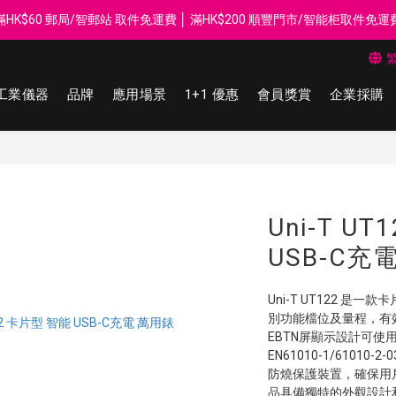
每$50回贈$1 │ 滿HK$899 送 N-rit Campack Towel 吸汗毛巾 韓國
滿HK$60 郵局/智郵站 取件免運費 │ 滿HK$200 順豐門市/智能柜取件免運
Whatsapp 98569349 │ 歡迎團體採購, 報價查詢, 接受採購卡
工業儀器
品牌
應用場景
1+1 優惠
會員獎賞
企業採購
每$50回贈$1 │ 滿HK$899 送 N-rit Campack Towel 吸汗毛巾 韓國
Uni-T U
USB-C充
Uni-T UT122 
別功能檔位及量程，有
EBTN屏顯示設計可使
EN61010-1/61010
防燒保護裝置，確保用戶
品具備獨特的外觀設計