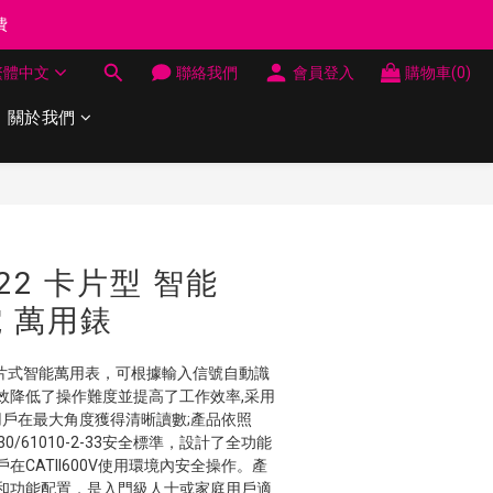
制 送完即止
費
繁體中文
聯絡我們
會員登入
購物車(0)
關於我們
制 送完即止
立即購買
T122 卡片型 智能
電 萬用錶
是一款卡片式智能萬用表，可根據輸入信號自動識
效降低了操作難度並提高了工作效率,采用
用戶在最大角度獲得清晰讀數;產品依照
-2-030/61010-2-33安全標準，設計了全功能
在CATII600V使用環境內安全操作。產
和功能配置，是入門級人士或家庭用戶適