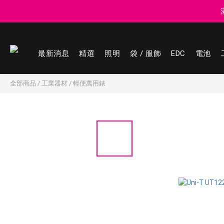
登記會員享
最新消息
精選
照明
袋 / 服飾
EDC
電池
登記會員享
全部商品
/
工業器材
/
輕便萬用錶