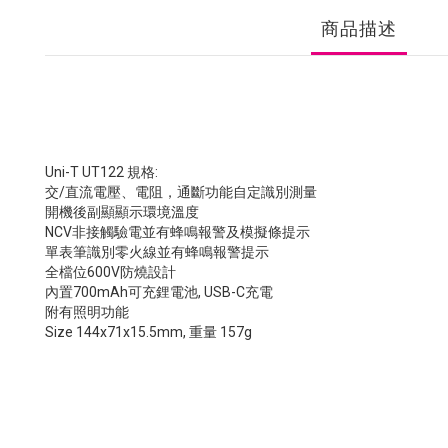
商品描述
Uni-T UT122 規格:
交/直流電壓、電阻，通斷功能自定識別測量
開機後副顯顯示環境溫度
NCV非接觸驗電並有蜂鳴報警及模擬條提示
單表筆識別零火線並有蜂鳴報警提示
全檔位600V防燒設計
內置700mAh可充鋰電池, USB-C充電
附有照明功能
Size 144x71x15.5mm, 重量 157g