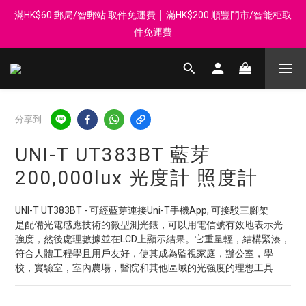
滿HK$60 郵局/智郵站 取件免運費 │ 滿HK$200 順豐門市/智能柜取
登記會員享每$50回贈$1 │ 滿HK$899 送 N-rit Campack Towel 吸
汗毛巾 韓國制 送完即止
件免運費
Whatsapp 98569349 │ 歡迎團體採購, 報價查詢, 接受採購卡
登記會員享每$50回贈$1 │ 滿HK$899 送 N-rit Campack Towel 吸
分享到
汗毛巾 韓國制 送完即止
UNI-T UT383BT 藍芽
200,000lux 光度計 照度計
UNI-T UT383BT - 可經藍芽連接Uni-T手機App, 可接駁三腳架
是配備光電感應技術的微型測光錶，可以用電信號有效地表示光
強度，然後處理數據並在LCD上顯示結果。它重量輕，結構緊湊，
符合人體工程學且用戶友好，使其成為監視家庭，辦公室，學
校，實驗室，室內農場，醫院和其他區域的光強度的理想工具