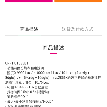
商品描述
送貨及付款方式
商品描述
UNI-T UT383BT
- 功能範圍分辨率精度說明
- 照度0-9999 Lux / ≥10000Lux 1 Lux / 10 Lux±（4％rdg +
8dgts）/±（5％rdg + 10dgts）（以2856K色溫平板燈的標准進行
調節）注意：1FC = 10.76 Lux
- 範圍0-199999 Lux自動量程
- 採樣時間0.5s以0.5s刷新採樣
- 過載顯示“ OL”
- 最大/最小測量保持顯示“HOLD”
- 背光BL手動開啟和關閉