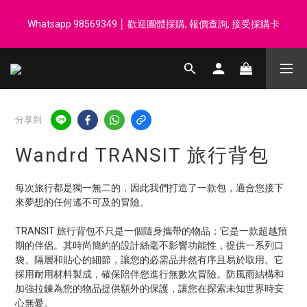
登記會員享每$50回贈$1 │ 滿HK$899 送 N-rit Campack Towel 吸
Whatsapp 98569349 │ 歡迎團體採購, 報價查詢, 接受採購卡
汗毛巾 韓國制 送完即止
登記會員享每$50回贈$1 │ 滿HK$899 送 N-rit Campack Towel 吸
汗毛巾 韓國制 送完即止
分享到
Wandrd TRANSIT 旅行背包
每次旅行都是獨一無二的，因此我們打造了一款包，適合您接下
來夢想的任何遙不可及的冒險。
TRANSIT 旅行背包不只是一個隨身攜帶的物品；它是一款超越預
期的伴侶。其時尚簡約的設計絲毫不影響功能性，提供一系列口
袋、隔層和貼心的細節，讓您的必需品井然有序且易於取用。它
採用耐用材料製成，確保陪伴您進行無數次冒險。防風雨結構和
加強拉鍊為您的物品提供額外的保護，讓您在探索未知世界時安
心無憂。