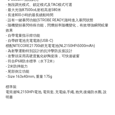
- 無段調光模式、鎖定模式及TAC模式可選
- 最大光強87500cd,射程高達580米
- 長達800小時的最長續航時間
- 設有一鍵暴閃功能(STROBE READY,隨時進入暴閃狀態
- 隨機變頻暴閃特殊功能，閃爍頻率隨機變化，有效增強瞬間眩暈
效果
- 自帶電量指示燈功能
- 自帶鋰電池充電電路(USB-C)
標配NITECORE21700i鋰充電電池(NL2150HPi5000mAh)
- 為射擊運動特別設計的抗沖擊防反接設計
- 攻擊頭采用高硬度氮化矽陶瓷珠，可快速破窗
- 符合IP68防水標準（水下2米）
- 2米防摔能力
- 尾部倒立功能
- Size 163x40mm, 重量 175g
標準裝:
電筒連NL2150HPi電池, 電筒套, 充電線,手繩, 抱夾,後備防水圈, 說
明書