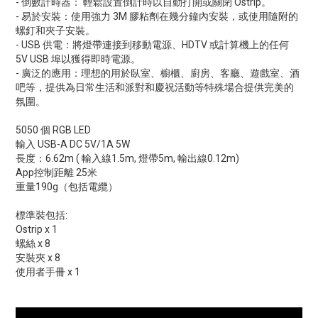
- 倒數計時器： 輕鬆設置倒計時以自動打開或關閉 Ostrip。
- 易於安裝：使用強力 3M 膠粘劑在幾分鐘內安裝，或使用隨附的
螺釘和夾子安裝。
- USB 供電：將燈帶連接到移動電源、HDTV 或計算機上的任何
5V USB 埠以獲得即時電源。
- 廣泛的應用：理想的用於臥室、櫥櫃、廚房、客廳、遊戲室、酒
吧等，提供為日常生活和派對和慶祝活動等特殊場合提供完美的
氛圍。
5050 個 RGB LED
輸入 USB-A DC 5V/1A 5W
長度：6.62m ( 輸入線1.5m, 燈帶5m, 輸出線0.12m)
App控制距離 25米
重量190g（包括電纜）
標準裝包括:
Ostrip x 1
螺絲 x 8
安裝夾 x 8
使用者手冊 x 1