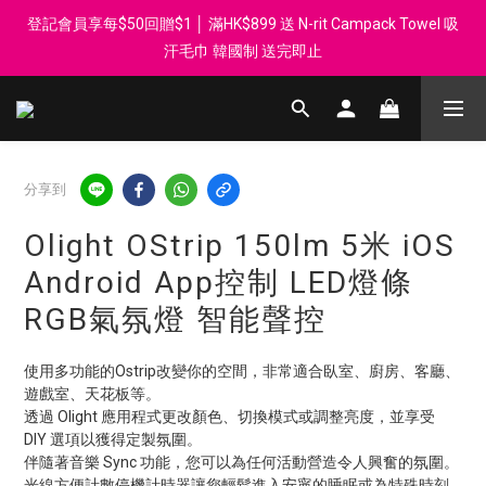
登記會員享每$50回贈$1 │ 滿HK$899 送 N-rit Campack Towel 吸
登記會員享每$50回贈$1 │ 滿HK$899 送 N-rit Campack Towel 吸
汗毛巾 韓國制 送完即止
汗毛巾 韓國制 送完即止
滿HK$60 郵局/智郵站 取件免運費 │ 滿HK$200 順豐門市/智能柜取
件免運費
Whatsapp 98569349 │ 歡迎團體採購, 報價查詢, 接受採購卡
分享到
Olight OStrip 150lm 5米 iOS
登記會員享每$50回贈$1 │ 滿HK$899 送 N-rit Campack Towel 吸
Android App控制 LED燈條
汗毛巾 韓國制 送完即止
RGB氣氛燈 智能聲控
使用多功能的Ostrip改變你的空間，非常適合臥室、廚房、客廳、
遊戲室、天花板等。
透過 Olight 應用程式更改顏色、切換模式或調整亮度，並享受 
DIY 選項以獲得定製氛圍。
伴隨著音樂 Sync 功能，您可以為任何活動營造令人興奮的氛圍。
光線方便計數停機計時器讓您輕鬆進入安寧的睡眠或為特殊時刻