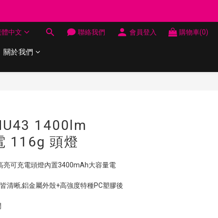
制 送完即止
繁體中文
聯絡我們
會員登入
購物車(0)
制 送完即止
關於我們
立即購買
 NU43 1400lm
電 116g 頭燈
3輕化高亮可充電頭燈內置3400mAh大容量電
近皆清晰,鋁金屬外殼+高強度特種PC塑膠後
間