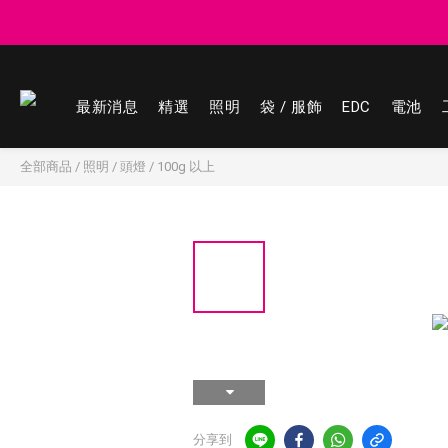
登記會員享
登記會員享
最新消息
精選
照明
袋 / 服飾
EDC
電池
全部商品
/
照明
/
頭燈
/
100g 以上
分享到