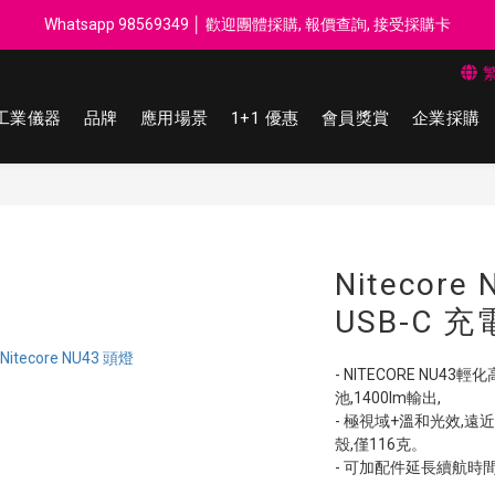
每$50回贈$1 │ 滿HK$899 送 N-rit Campack Towel 吸汗毛巾 韓國
Whatsapp 98569349 │ 歡迎團體採購, 報價查詢, 接受採購卡
每$50回贈$1 │ 滿HK$899 送 N-rit Campack Towel 吸汗毛巾 韓國
工業儀器
品牌
應用場景
1+1 優惠
會員獎賞
企業採購
Nitecore
USB-C 充
- NITECORE NU4
池,1400lm輸出,
- 極視域+溫和光效,遠
殼,僅116克。
- 可加配件延長續航時