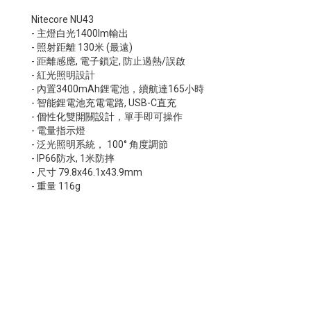
Nitecore NU43
- 主燈白光1400lm輸出
- 照射距離 130米 (最遠)
- 距離感應, 電子鎖定, 防止過熱/誤啟
- 紅光照明設計
- 內置3400mAh鋰電池，續航達165小時
- 智能鋰電池充電電路, USB-C直充
- 個性化雙開關設計，單手即可操作
- 電量指示燈
- 泛光照明系統， 100° 角度調節
- IP66防水, 1米防摔
- 尺寸 79.8x46.1x43.9mm
- 重量 116g