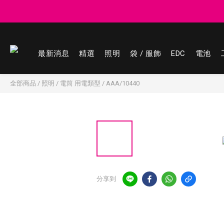
登記會員享
登記會員享
最新消息
精選
照明
袋 / 服飾
EDC
電池
全部商品
/
照明
/
電筒 用電類型
/
AAA/10440
分享到