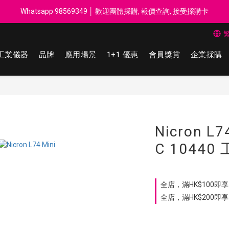
每$50回贈$1 │ 滿HK$899 送 N-rit Campack Towel 吸汗毛巾 韓國
Whatsapp 98569349 │ 歡迎團體採購, 報價查詢, 接受採購卡
每$50回贈$1 │ 滿HK$899 送 N-rit Campack Towel 吸汗毛巾 韓國
工業儀器
品牌
應用場景
1+1 優惠
會員獎賞
企業採購
Nicron L7
C 10440
全店，滿HK$100即享 
全店，滿HK$200即享