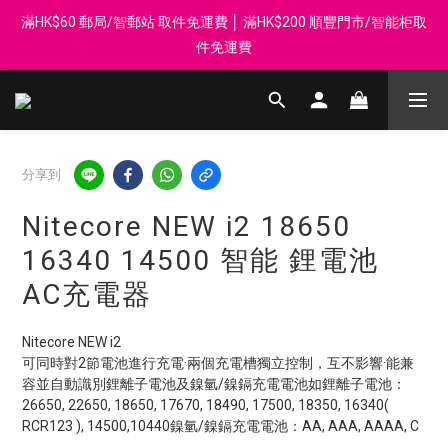
滿HK$60 郵局/智郵站 取件免運費 │ 滿HK$200 順豐門市/智能柜取
登記會員享每$50回贈$1 │ 滿HK$899 送 N-rit Campack Towel 吸
汗毛巾 韓國制 送完即止
件免運費
Whatsapp 98569349 │ 歡迎團體採購, 報價查詢, 接受採購卡
登記會員享每$50回贈$1 │ 滿HK$899 送 N-rit Campack Towel 吸
分享到
汗毛巾 韓國制 送完即止
Nitecore NEW i2 18650
16340 14500 智能 鋰電池
AC充電器
Nitecore NEW i2
可同時對2節電池進行充電·兩個充電槽獨立控制，互不影響·能兼
容並自動識別鋰離子電池及鎳氫/鎳鎘充電電池如鋰離子電池：
26650, 22650, 18650, 17670, 18490, 17500, 18350, 16340( 
RCR123 ), 14500,10440鎳氫/鎳鎘充電電池：AA, AAA, AAAA, C