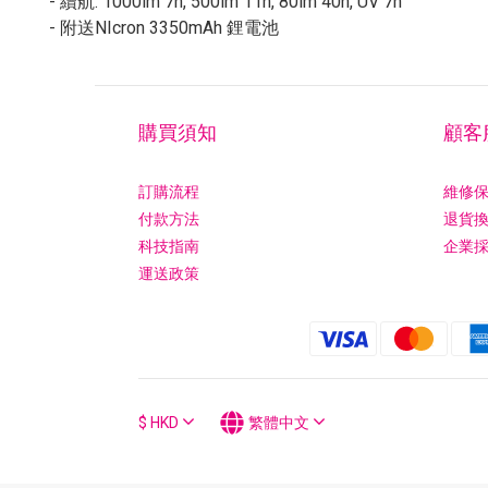
- 續航: 1000lm 7h, 500lm 11h, 80lm 40h, UV 7h
- 附送NIcron 3350mAh 鋰電池
購買須知
顧客
訂購流程
維修
付款方法
退貨
科技指南
企業
運送政策
$
HKD
繁體中文