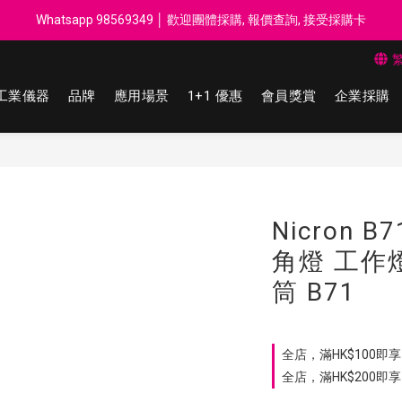
每$50回贈$1 │ 滿HK$899 送 N-rit Campack Towel 吸汗毛巾 韓國
Whatsapp 98569349 │ 歡迎團體採購, 報價查詢, 接受採購卡
每$50回贈$1 │ 滿HK$899 送 N-rit Campack Towel 吸汗毛巾 韓國
工業儀器
品牌
應用場景
1+1 優惠
會員獎賞
企業採購
Nicron B
角燈 工作燈
筒 B71
全店，滿HK$100即享 
全店，滿HK$200即享