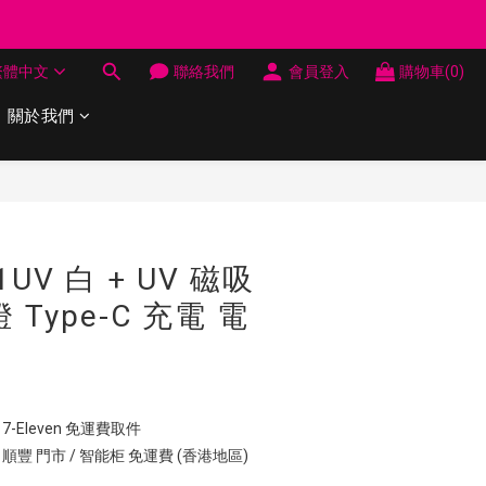
制 送完即止
繁體中文
聯絡我們
會員登入
購物車(0)
制 送完即止
關於我們
立即購買
71UV 白 + UV 磁吸
 Type-C 充電 電
7-Eleven 免運費取件
 順豐 門市 / 智能柜 免運費 (香港地區)