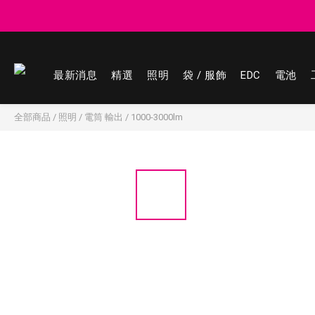
登記會員享
登記會員享
最新消息
精選
照明
袋 / 服飾
EDC
電池
全部商品
/
照明
/
電筒 輸出
/
1000-3000lm