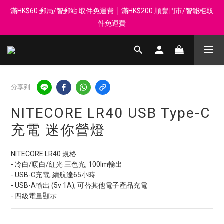
滿HK$60 郵局/智郵站 取件免運費 │ 滿HK$200 順豐門市/智能柜取
登記會員享每$50回贈$1 │ 滿HK$899 送 N-rit Campack Towel 吸
汗毛巾 韓國制 送完即止
件免運費
Whatsapp 98569349 │ 歡迎團體採購, 報價查詢, 接受採購卡
登記會員享每$50回贈$1 │ 滿HK$899 送 N-rit Campack Towel 吸
分享到
汗毛巾 韓國制 送完即止
NITECORE LR40 USB Type-C
充電 迷你營燈
NITECORE LR40 規格
- 冷白/暖白/紅光 三色光, 100lm輸出
- USB-C充電, 續航達65小時
- USB-A輸出 (5v 1A), 可替其他電子產品充電
- 四級電量顯示