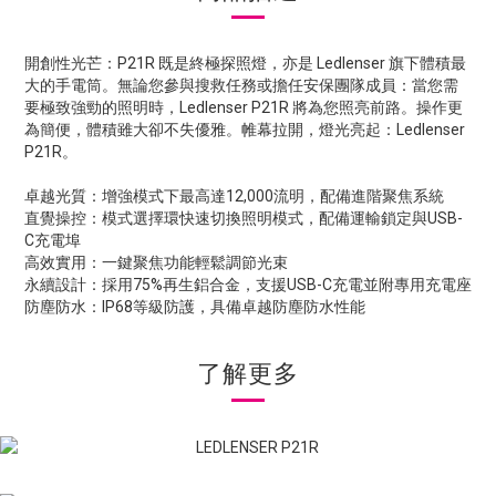
開創性光芒：P21R 既是終極探照燈，亦是 Ledlenser 旗下體積最
大的手電筒。無論您參與搜救任務或擔任安保團隊成員：當您需
要極致強勁的照明時，Ledlenser P21R 將為您照亮前路。操作更
為簡便，體積雖大卻不失優雅。帷幕拉開，燈光亮起：Ledlenser
P21R。
卓越光質：增強模式下最高達12,000流明，配備進階聚焦系統
直覺操控：模式選擇環快速切換照明模式，配備運輸鎖定與USB-
C充電埠
高效實用：一鍵聚焦功能輕鬆調節光束
永續設計：採用75%再生鋁合金，支援USB-C充電並附專用充電座
防塵防水：IP68等級防護，具備卓越防塵防水性能
了解更多