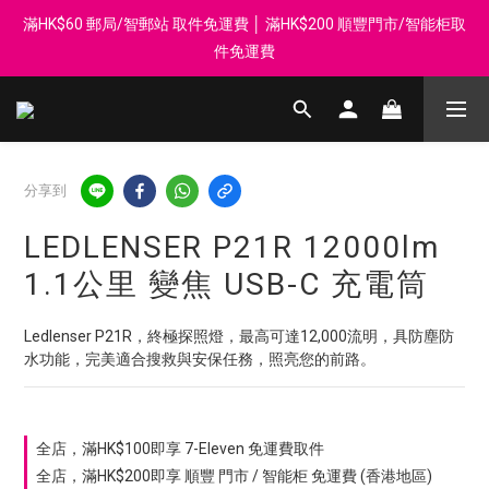
滿HK$60 郵局/智郵站 取件免運費 │ 滿HK$200 順豐門市/智能柜取
登記會員享每$50回贈$1 │ 滿HK$899 送 N-rit Campack Towel 吸
汗毛巾 韓國制 送完即止
件免運費
Whatsapp 98569349 │ 歡迎團體採購, 報價查詢, 接受採購卡
登記會員享每$50回贈$1 │ 滿HK$899 送 N-rit Campack Towel 吸
分享到
汗毛巾 韓國制 送完即止
LEDLENSER P21R 12000lm
1.1公里 變焦 USB-C 充電筒
Ledlenser P21R，終極探照燈，最高可達12,000流明，具防塵防
水功能，完美適合搜救與安保任務，照亮您的前路。
全店，滿HK$100即享 7-Eleven 免運費取件
全店，滿HK$200即享 順豐 門市 / 智能柜 免運費 (香港地區)