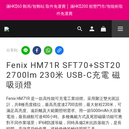
滿HK$60 郵局/智郵站 取件免運費 │ 滿HK$200 順豐門市/智能柜取
登記會員享每$50回贈$1 │ 滿HK$899 送 N-rit Campack Towel 吸
汗毛巾 韓國制 送完即止
件免運費
Whatsapp 98569349 │ 歡迎團體採購, 報價查詢, 接受採購卡
登記會員享每$50回贈$1 │ 滿HK$899 送 N-rit Campack Towel 吸
分享到
汗毛巾 韓國制 送完即止
Fenix HM71R SFT70+SST20
2700lm 230米 USB-C充電 磁
吸頭燈
Fenix HM71R 是一款高性能可充電工業頭燈。采用聚泛雙光斑設
計，共8種亮度檔位，最高亮度達2700流明，最大射程230米，可
滿足高亮度、遠距離及大範圍照明需求。用一節5000mAh大容量
電池，最長續航可達400小時。多種佩戴方式及尾部磁吸功能可應
對不同作業場景；IP68防護等級，同時具備2米抗跌落能力，是長
時間、高強度戶外作業、巡檢維修的極佳照明工具。