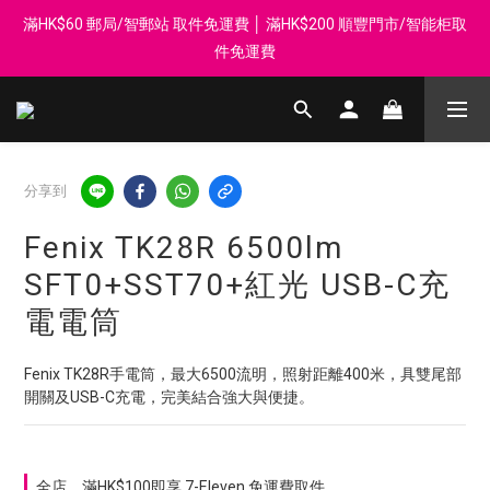
滿HK$60 郵局/智郵站 取件免運費 │ 滿HK$200 順豐門市/智能柜取
登記會員享每$50回贈$1 │ 滿HK$899 送 N-rit Campack Towel 吸
汗毛巾 韓國制 送完即止
件免運費
Whatsapp 98569349 │ 歡迎團體採購, 報價查詢, 接受採購卡
登記會員享每$50回贈$1 │ 滿HK$899 送 N-rit Campack Towel 吸
分享到
汗毛巾 韓國制 送完即止
Fenix TK28R 6500lm
SFT0+SST70+紅光 USB-C充
電電筒
Fenix TK28R手電筒，最大6500流明，照射距離400米，具雙尾部
開關及USB-C充電，完美結合強大與便捷。
全店，滿HK$100即享 7-Eleven 免運費取件