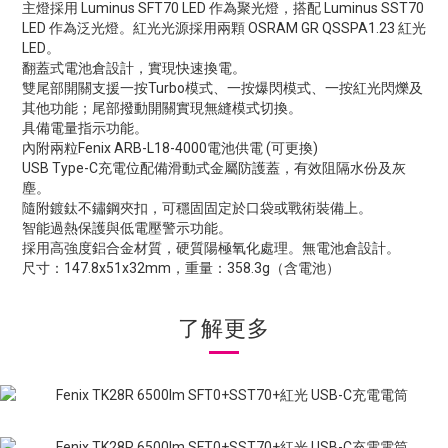
主燈採用 Luminus SFT70 LED 作為聚光燈，搭配 Luminus SST70
LED 作為泛光燈。紅光光源採用兩顆 OSRAM GR QSSPA1.23 紅光
LED。
翻蓋式電池倉設計，實現快速換電。
雙尾部開關支援一按Turbo模式、一按爆閃模式、一按紅光閃爍及
其他功能；尾部撥動開關實現無縫模式切換。
具備電量指示功能。
內附兩粒Fenix ARB-L18-4000電池供電 (可更換)
USB Type-C充電位配備滑動式金屬防護蓋，有效阻隔水份及灰
塵。
隨附鍍鈦不鏽鋼夾扣，可穩固固定於口袋或戰術裝備上。
智能過熱保護與低電壓警示功能。
採用高強度鋁合金材質，硬質陽極氧化處理。無電池倉設計。
尺寸：147.8x51x32mm，重量：358.3g（含電池）
了解更多