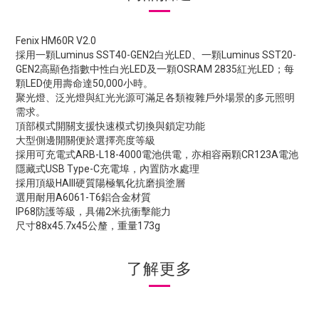
Fenix HM60R V2.0
採用一顆Luminus SST40-GEN2白光LED、一顆Luminus SST20-
GEN2高顯色指數中性白光LED及一顆OSRAM 2835紅光LED；每
顆LED使用壽命達50,000小時。
聚光燈、泛光燈與紅光光源可滿足各類複雜戶外場景的多元照明
需求。
頂部模式開關支援快速模式切換與鎖定功能
大型側邊開關便於選擇亮度等級
採用可充電式ARB-L18-4000電池供電，亦相容兩顆CR123A電池
隱藏式USB Type-C充電埠，內置防水處理
採用頂級HAIII硬質陽極氧化抗磨損塗層
選用耐用A6061-T6鋁合金材質
IP68防護等級，具備2米抗衝擊能力
尺寸88x45.7x45公釐，重量173g
了解更多