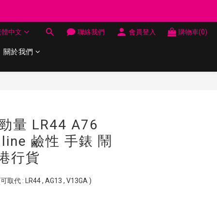
制 送完即止
繁體中文
聯絡我們
會員登入
購物車(0)
制 送完即止
關於我們
立即購買
r 勁量 LR44 A76
aline 鹼性 手錶 鬧
香港行貨
: LR44 , AG13 , V13GA )