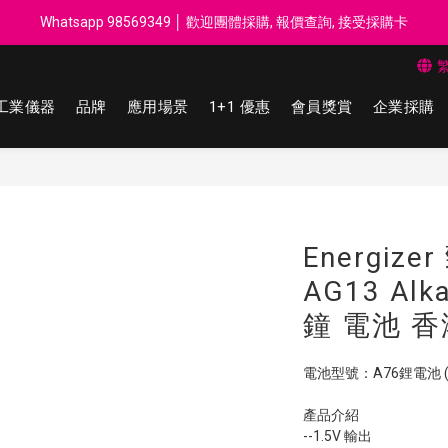
每$50回贈$1 │ 滿HK$899 送 N-rit Campack Towel 吸汗毛巾 韓國
Whatsapp 98569349 │ 歡迎團體採購, 報價查詢, 接受採購卡
每$50回贈$1 │ 滿HK$899 送 N-rit Campack Towel 吸汗毛巾 韓國
工業儀器
品牌
應用場景
1+1 優惠
會員獎賞
企業採購
Energize
AG13 Alk
鐘 電池 
電池型號：A76鋰電池 (可取代 
產品介紹
--1.5V 輸出