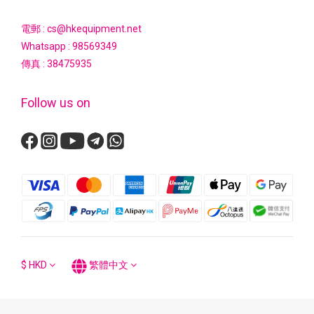
電郵 : cs@hkequipment.net
Whatsapp :
98569349
傳真 : 38475935
Follow us on
$
HKD
繁體中文