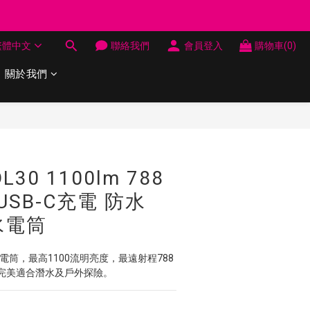
制 送完即止
繁體中文
聯絡我們
會員登入
購物車(0)
制 送完即止
關於我們
立即購買
DL30 1100lm 788
 USB-C充電 防水
水電筒
30潛水電筒，最高1100流明亮度，最遠射程788
，完美適合潛水及戶外探險。