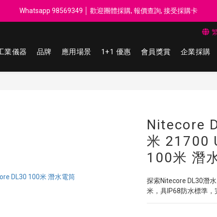
每$50回贈$1 │ 滿HK$899 送 N-rit Campack Towel 吸汗毛巾 韓國
Whatsapp 98569349 │ 歡迎團體採購, 報價查詢, 接受採購卡
每$50回贈$1 │ 滿HK$899 送 N-rit Campack Towel 吸汗毛巾 韓國
工業儀器
品牌
應用場景
1+1 優惠
會員獎賞
企業採購
Nitecore 
米 21700
100米 潛
探索Nitecore DL
米，具IP68防水標準