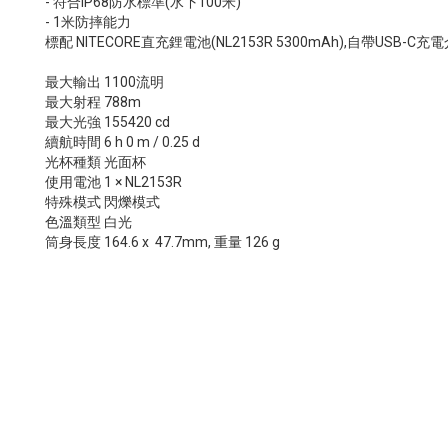
- 符合IP68防水標準(水下100米)
- 1米防摔能力
標配 NITECORE直充鋰電池(NL2153R 5300mAh),自帶USB
最大輸出 1100流明
最大射程 788m
最大光強 155420 cd
續航時間 6 h 0 m / 0.25 d
光杯種類 光面杯
使用電池 1 × NL2153R
特殊模式 閃爍模式
色溫類型 白光
筒身長度 164.6 x 47.7mm, 重量 126 g