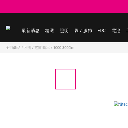
登記會員享
登記會員享
最新消息
精選
照明
袋 / 服飾
EDC
電池
全部商品
/
照明
/
電筒 輸出
/
1000-3000lm