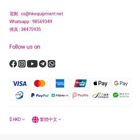
電郵 : cs@hkequipment.net
Whatsapp :
98569349
傳真 : 38475935
Follow us on
$
HKD
繁體中文