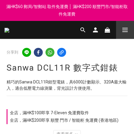
滿HK$60 郵局/智郵站 取件免運費 │ 滿HK$200 順豐門市/智能柜取
登記會員享每$50回贈$1 │ 滿HK$899 送 N-rit Campack Towel 吸
汗毛巾 韓國制 送完即止
件免運費
Whatsapp 98569349 │ 歡迎團體採購, 報價查詢, 接受採購卡
登記會員享每$50回贈$1 │ 滿HK$899 送 N-rit Campack Towel 吸
分享到
汗毛巾 韓國制 送完即止
Sanwa DCL11R 數字式鉗錶
精巧的Sanwa DCL11R鉗型電錶，具6000計數顯示、320A最大輸
入，適合低壓電力線測量，背光設計方便使用。
全店，滿HK$100即享 7-Eleven 免運費取件
全店，滿HK$200即享 順豐 門市 / 智能柜 免運費 (香港地區)