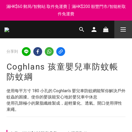
滿HK$60 郵局/智郵站 取件免運費 │ 滿HK$200 順豐門市/智能柜取
登記會員享每$50回贈$1 │ 滿HK$899 送 N-rit Campack Towel 吸
汗毛巾 韓國制 送完即止
件免運費
Whatsapp 98569349 │ 歡迎團體採購, 報價查詢, 接受採購卡
登記會員享每$50回贈$1 │ 滿HK$899 送 N-rit Campack Towel 吸
分享到
汗毛巾 韓國制 送完即止
Coghlans 孩童嬰兒車防蚊帳
防蚊綱
使用每平方寸 180 小孔的 Coghlan's 嬰兒車防蚊網能幫你解決戶外
蚊蟲的困擾。使你的嬰孩能安心地於嬰兒車中休息
使用孔隙極小的聚脂纖維製成，超輕量化、透氣。開口使用彈性
束繩。