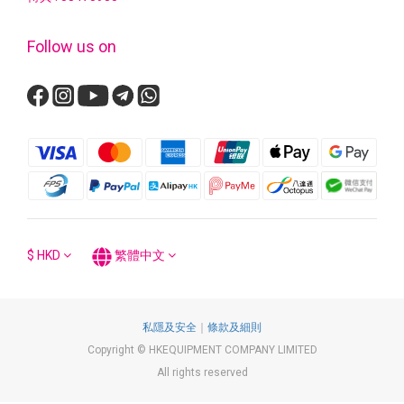
Follow us on
$
HKD
繁體中文
私隱及安全
｜
條款及細則
Copyright © HKEQUIPMENT COMPANY LIMITED
All rights reserved