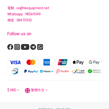
電郵 : cs@hkequipment.net
Whatsapp :
98569349
傳真 : 38475935
Follow us on
$
HKD
繁體中文