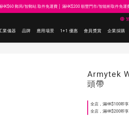
每$50回贈$1 │ 滿HK$899 送 N-rit Campack Towel 吸汗毛巾 韓國
滿HK$60 郵局/智郵站 取件免運費 │ 滿HK$200 順豐門市/智能柜取件免運
Whatsapp 98569349 │ 歡迎團體採購, 報價查詢, 接受採購卡
工業儀器
品牌
應用場景
1+1 優惠
會員獎賞
企業採購
每$50回贈$1 │ 滿HK$899 送 N-rit Campack Towel 吸汗毛巾 韓國
Armytek W
頭帶
全店，滿HK$100即享 
全店，滿HK$200即享