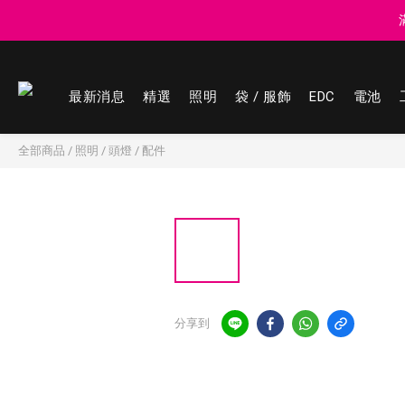
登記會員享
最新消息
精選
照明
袋 / 服飾
EDC
電池
登記會員享
全部商品
/
照明
/
頭燈
/
配件
分享到