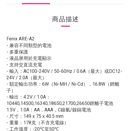
商品描述
Fenix ARE-A2
- 兼容不同類型的電池
- 多重保護
- 液晶屏用於充電顯示
- 支持交直流充電
- 輸入：AC100-240V / 50-60Hz / 0.6A（最大）或DC12-
24V / 2.0A（最大）
- 額定輸出功率：6W（Ni-MH / Ni-Cd），16.8W（鋰離
子）
- 輸出：4.2V / 1.0A：
10440,14500,16340,18650,21700,26650鋰離子電池
1.5V，1.0A：AA，AAA，C鎳氫/鎳鎘電池
- 尺寸：149 x 75 x 40.5 mm
- 重量：178克（不含充電線）
- 工作溫度：-20℃至50℃