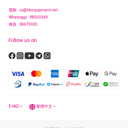
電郵 : cs@hkequipment.net
Whatsapp :
98569349
傳真 : 38475935
Follow us on
$
HKD
繁體中文