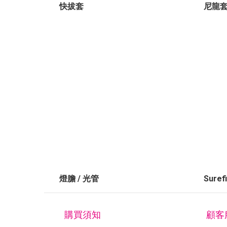
快拔套
尼龍
燈膽 / 光管
Sure
購買須知
顧客