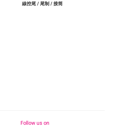
線控尾 / 尾制 / 接筒
Follow us on