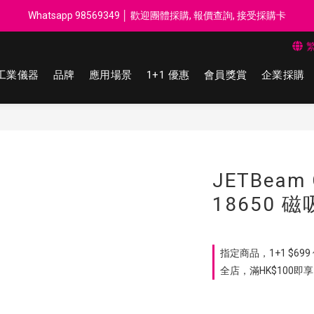
每$50回贈$1 │ 滿HK$899 送 N-rit Campack Towel 吸汗毛巾 韓國
Whatsapp 98569349 │ 歡迎團體採購, 報價查詢, 接受採購卡
每$50回贈$1 │ 滿HK$899 送 N-rit Campack Towel 吸汗毛巾 韓國
工業儀器
品牌
應用場景
1+1 優惠
會員獎賞
企業採購
JETBeam
18650 
指定商品，1+1 $699
全店，滿HK$100即享 