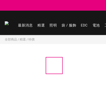
登記會員享
登記會員享
最新消息
精選
照明
袋 / 服飾
EDC
電池
全部商品
/
精選
/
特價