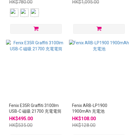
HK$780.00
HK$1,095.00
Fenix E35R Graffiti 3100lm
Fenix ARB-LP1900
USB-C 磁吸 21700 充電電筒
1900mAh 充電池
HK$495.00
HK$108.00
HK$535.00
HK$128.00