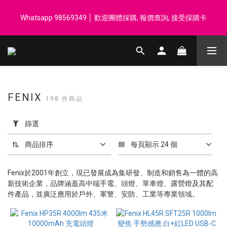
登記會員享每$50回贈$1 │ 滿HK$899 送 N-rit Campack Towel 吸
Whatsapp 98569349 │ 歡迎團體採購, 報價查詢, 接受採購卡
汗毛巾 韓國制 送完即止
登記會員享每$50回贈$1 │ 滿HK$899 送 N-rit Campack Towel 吸
汗毛巾 韓國制 送完即止
FENIX
198 件商品
套
用
篩選
篩
選
商品排序
每頁顯示 24 個
(0/20)
Fenix於2001年創立，現已發展成為集研發、制造和銷售為一體的高
價格
新技術企業，品牌涵蓋高中端手電、頭燈、單車燈、露營燈及其配
(HK$)
件產品，並廣泛應用於戶外、軍警、安防、工業等專業領域。