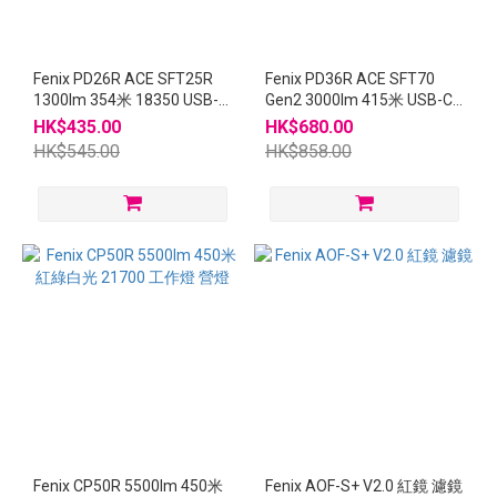
Fenix PD26R ACE SFT25R
Fenix PD36R ACE SFT70
1300lm 354米 18350 USB-C
Gen2 3000lm 415米 USB-C
充電電筒
21700 電筒
HK$435.00
HK$680.00
HK$545.00
HK$858.00
Fenix CP50R 5500lm 450米
Fenix AOF-S+ V2.0 紅鏡 濾鏡